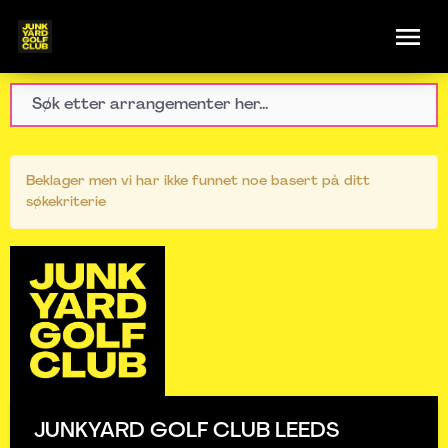
Beklager men vi har ikke funnet noe basert på ditt
søkekriterie
JUNKYARD GOLF CLUB LEEDS