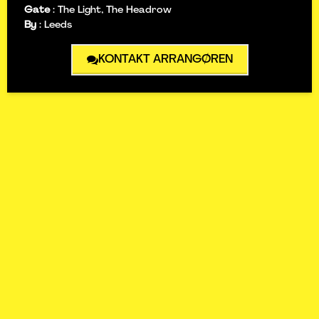
Gate
:
The Light, The Headrow
By
:
Leeds
KONTAKT ARRANGØREN